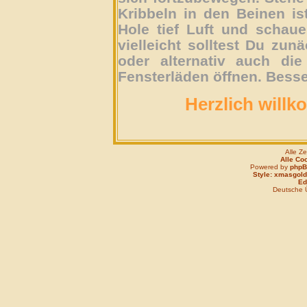
Kribbeln in den Beinen is
Hole tief Luft und schau
vielleicht solltest Du zun
oder alternativ auch die
Fensterläden öffnen. Besse
Herzlich willk
Alle Z
Alle Co
Powered by
php
Style: xmasgold
Edi
Deutsche 