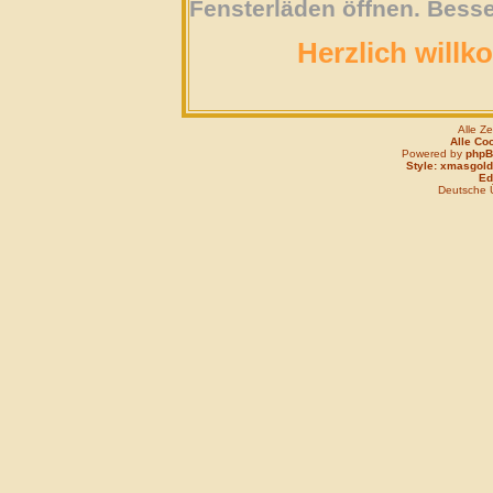
Fensterläden öffnen. Besse
Herzlich willk
Alle Z
Alle Co
Powered by
php
Style: xmasgold
Edi
Deutsche 