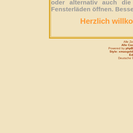
oder alternativ auch die
Fensterläden öffnen. Besse
Herzlich willk
Alle Z
Alle Co
Powered by
php
Style: xmasgold
Edi
Deutsche 