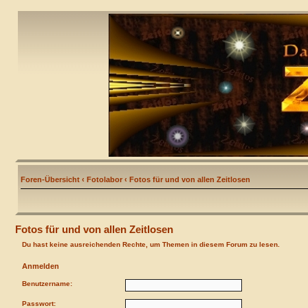
Foren-Übersicht
‹
Fotolabor
‹
Fotos für und von allen Zeitlosen
Fotos für und von allen Zeitlosen
Du hast keine ausreichenden Rechte, um Themen in diesem Forum zu lesen.
Anmelden
Benutzername:
Passwort: