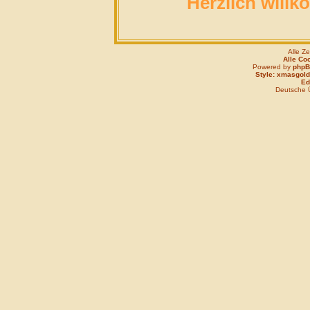
Herzlich willk
Alle Z
Alle Co
Powered by
php
Style: xmasgold
Edi
Deutsche 