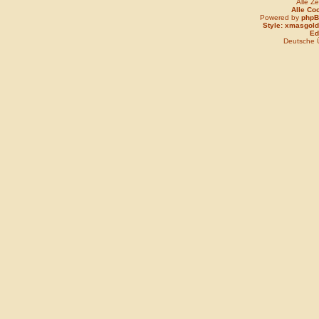
Alle Z
Alle Co
Powered by
php
Style: xmasgold
Edi
Deutsche 