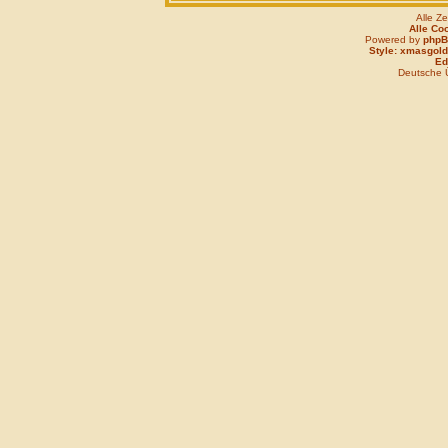
Alle Z
Alle Co
Powered by
php
Style: xmasgold
Edi
Deutsche 