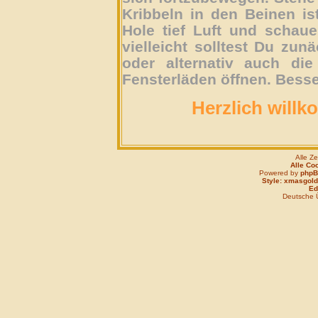
Kribbeln in den Beinen is
Hole tief Luft und schau
vielleicht solltest Du zun
oder alternativ auch die
Fensterläden öffnen. Besse
Herzlich willk
Alle Z
Alle Co
Powered by
php
Style: xmasgold
Edi
Deutsche 