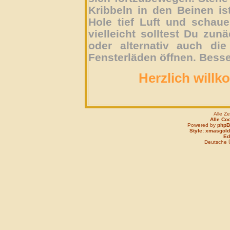
Kribbeln in den Beinen is
Hole tief Luft und schau
vielleicht solltest Du zun
oder alternativ auch die
Fensterläden öffnen. Besse
Herzlich willk
Alle Z
Alle Co
Powered by
php
Style: xmasgold
Edi
Deutsche 