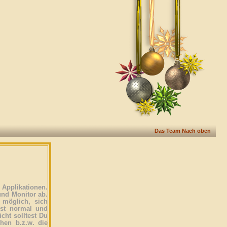
Das Team
Nach oben
Applikationen.
und Monitor ab.
 möglich, sich
ist normal und
icht solltest Du
ehen b.z.w. die