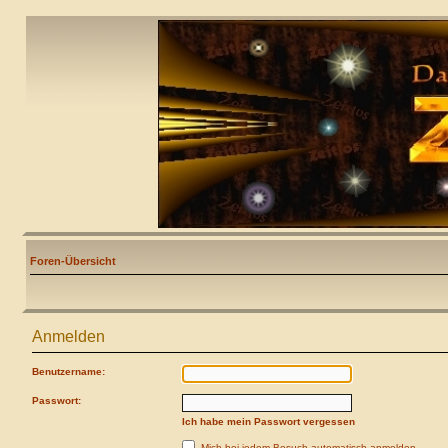
Foren-Übersicht
Anmelden
Benutzername:
Passwort:
Ich habe mein Passwort vergessen
Mich bei jedem Besuch automatisch anmelden