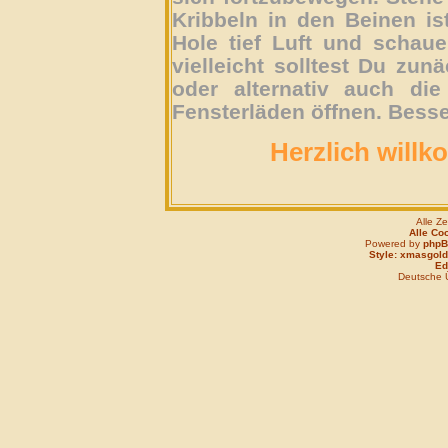
Kribbeln in den Beinen is
Hole tief Luft und schau
vielleicht solltest Du zun
oder alternativ auch die
Fensterläden öffnen. Besse
Herzlich willk
Alle Z
Alle Co
Powered by
php
Style: xmasgold
Edi
Deutsche 