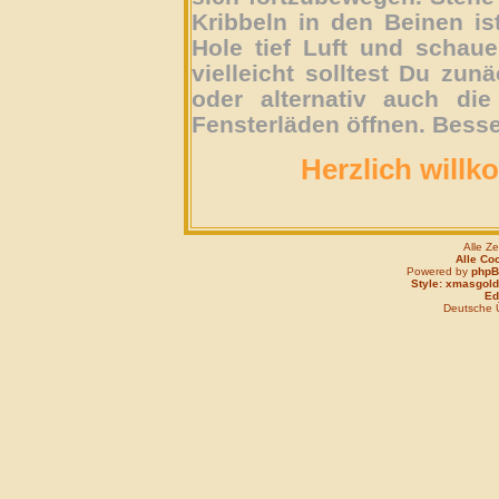
Kribbeln in den Beinen is
Hole tief Luft und schau
vielleicht solltest Du zun
oder alternativ auch die
Fensterläden öffnen. Besse
Herzlich willk
Alle Z
Alle Co
Powered by
php
Style: xmasgold
Edi
Deutsche 