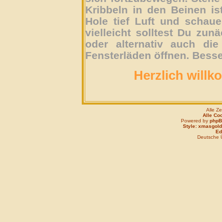
Kribbeln in den Beinen is
Hole tief Luft und schau
vielleicht solltest Du zun
oder alternativ auch die
Fensterläden öffnen. Besse
Herzlich willk
Alle Z
Alle Co
Powered by
php
Style: xmasgold
Edi
Deutsche 