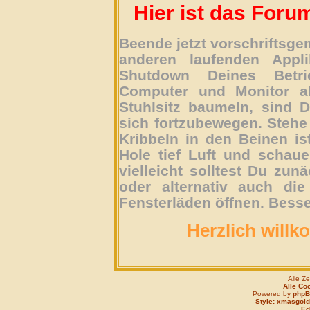
Hier ist das Foru
Beende jetzt vorschriftsg
anderen laufenden Appli
Shutdown Deines Betri
Computer und Monitor ab
Stuhlsitz baumeln, sind D
sich fortzubewegen. Stehe 
Kribbeln in den Beinen is
Hole tief Luft und schau
vielleicht solltest Du zun
oder alternativ auch die
Fensterläden öffnen. Besse
Herzlich willk
Alle Z
Alle Co
Powered by
php
Style: xmasgold
Edi