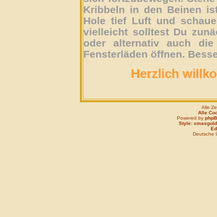
Kribbeln in den Beinen is
Hole tief Luft und schau
vielleicht solltest Du zun
oder alternativ auch die
Fensterläden öffnen. Besse
Herzlich willk
Alle Z
Alle Co
Powered by
php
Style: xmasgold
Edi
Deutsche 