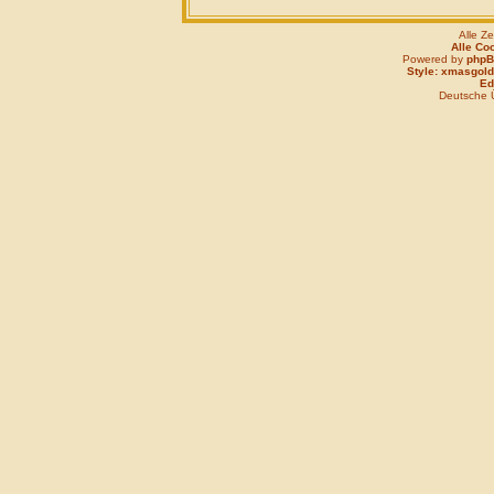
Alle Z
Alle Co
Powered by
php
Style: xmasgold
Edi
Deutsche 