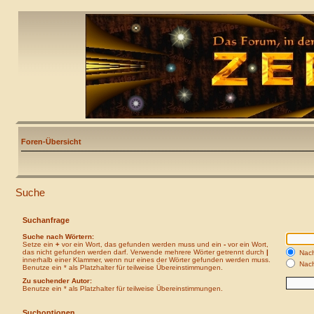
Foren-Übersicht
Suche
Suchanfrage
Suche nach Wörtern:
Setze ein
+
vor ein Wort, das gefunden werden muss und ein
-
vor ein Wort,
das nicht gefunden werden darf. Verwende mehrere Wörter getrennt durch
|
Nach
innerhalb einer Klammer, wenn nur eines der Wörter gefunden werden muss.
Nach
Benutze ein * als Platzhalter für teilweise Übereinstimmungen.
Zu suchender Autor:
Benutze ein * als Platzhalter für teilweise Übereinstimmungen.
Suchoptionen