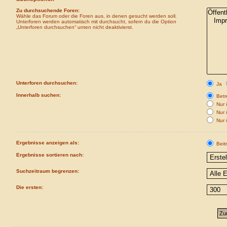
Zu durchsuchende Foren:
Wähle das Forum oder die Foren aus, in denen gesucht werden soll.
Unterforen werden automatisch mit durchsucht, sofern du die Option
„Unterforen durchsuchen“ unten nicht deaktivierst.
Unterforen durchsuchen:
Ja
Innerhalb suchen:
Betre
Nur i
Nur 
Nur 
Ergebnisse anzeigen als:
Beit
Ergebnisse sortieren nach:
Suchzeitraum begrenzen:
Die ersten: