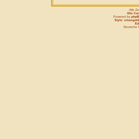
Alle Z
Alle Co
Powered by
php
Style: xmasgold
Edi
Deutsche 