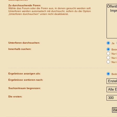
Zu durchsuchende Foren:
Wähle das Forum oder die Foren aus, in denen gesucht werden soll.
Unterforen werden automatisch mit durchsucht, sofern du die Option
„Unterforen durchsuchen“ unten nicht deaktivierst.
Unterforen durchsuchen:
Ja
Innerhalb suchen:
Betre
Nur i
Nur 
Nur 
Ergebnisse anzeigen als:
Beit
Ergebnisse sortieren nach:
Suchzeitraum begrenzen:
Die ersten: