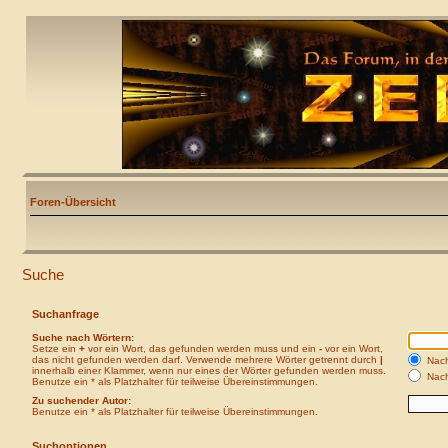
Foren-Übersicht
Suche
Suchanfrage
Suche nach Wörtern:
Setze ein
+
vor ein Wort, das gefunden werden muss und ein
-
vor ein Wort,
das nicht gefunden werden darf. Verwende mehrere Wörter getrennt durch
|
Nach
innerhalb einer Klammer, wenn nur eines der Wörter gefunden werden muss.
Nach
Benutze ein * als Platzhalter für teilweise Übereinstimmungen.
Zu suchender Autor:
Benutze ein * als Platzhalter für teilweise Übereinstimmungen.
Suchoptionen