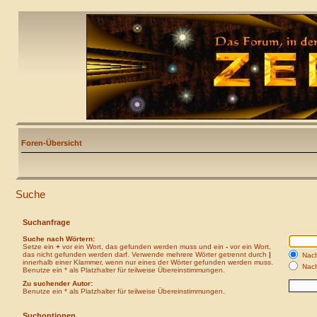
Foren-Übersicht
Suche
Suchanfrage
Suche nach Wörtern:
Setze ein
+
vor ein Wort, das gefunden werden muss und ein
-
vor ein Wort,
das nicht gefunden werden darf. Verwende mehrere Wörter getrennt durch
|
Nach
innerhalb einer Klammer, wenn nur eines der Wörter gefunden werden muss.
Nach
Benutze ein * als Platzhalter für teilweise Übereinstimmungen.
Zu suchender Autor:
Benutze ein * als Platzhalter für teilweise Übereinstimmungen.
Suchoptionen