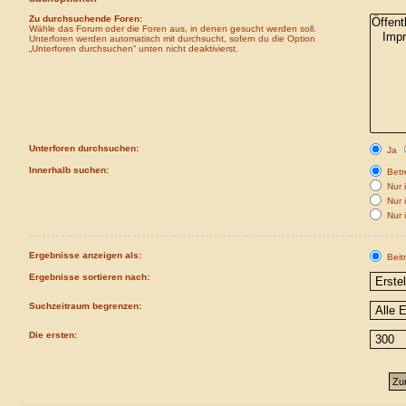
Zu durchsuchende Foren:
Wähle das Forum oder die Foren aus, in denen gesucht werden soll.
Unterforen werden automatisch mit durchsucht, sofern du die Option
„Unterforen durchsuchen“ unten nicht deaktivierst.
Unterforen durchsuchen:
Ja
Innerhalb suchen:
Betre
Nur i
Nur 
Nur 
Ergebnisse anzeigen als:
Beit
Ergebnisse sortieren nach:
Suchzeitraum begrenzen:
Die ersten: