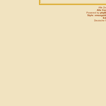
Alle Z
Alle Co
Powered by
php
Style: xmasgold
Edi
Deutsche 