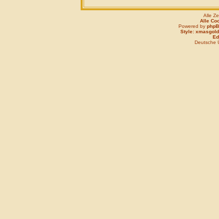
Alle Z
Alle Co
Powered by
php
Style: xmasgold
Edi
Deutsche 