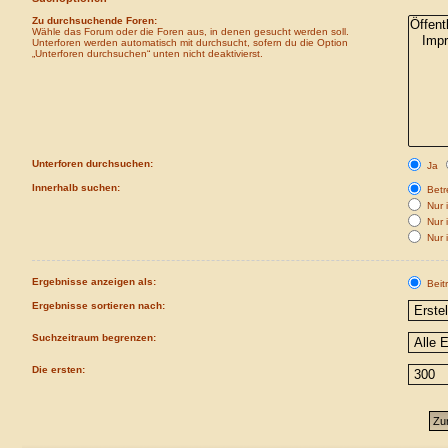
Zu durchsuchende Foren:
Wähle das Forum oder die Foren aus, in denen gesucht werden soll.
Unterforen werden automatisch mit durchsucht, sofern du die Option
„Unterforen durchsuchen“ unten nicht deaktivierst.
Unterforen durchsuchen:
Ja
Innerhalb suchen:
Betre
Nur i
Nur 
Nur 
Ergebnisse anzeigen als:
Beit
Ergebnisse sortieren nach:
Suchzeitraum begrenzen:
Die ersten: