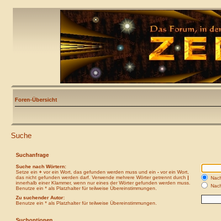
Foren-Übersicht
Suche
Suchanfrage
Suche nach Wörtern:
Setze ein
+
vor ein Wort, das gefunden werden muss und ein
-
vor ein Wort,
das nicht gefunden werden darf. Verwende mehrere Wörter getrennt durch
|
Nach
innerhalb einer Klammer, wenn nur eines der Wörter gefunden werden muss.
Nach
Benutze ein * als Platzhalter für teilweise Übereinstimmungen.
Zu suchender Autor:
Benutze ein * als Platzhalter für teilweise Übereinstimmungen.
Suchoptionen