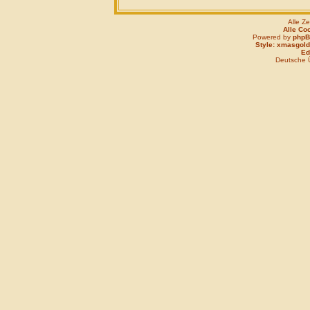
Alle Z
Alle Co
Powered by
php
Style: xmasgold
Edi
Deutsche 