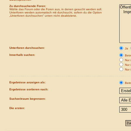
Zu durchsuchende Foren:
Wähle das Forum oder die Foren aus, in denen gesucht werden soll.
Unterforen werden automatisch mit durchsucht, sofern du die Option
„Unterforen durchsuchen“ unten nicht deaktivierst.
Unterforen durchsuchen:
Ja
Innerhalb suchen:
Betre
Nur i
Nur 
Nur 
Ergebnisse anzeigen als:
Beit
Ergebnisse sortieren nach:
Suchzeitraum begrenzen:
Die ersten: