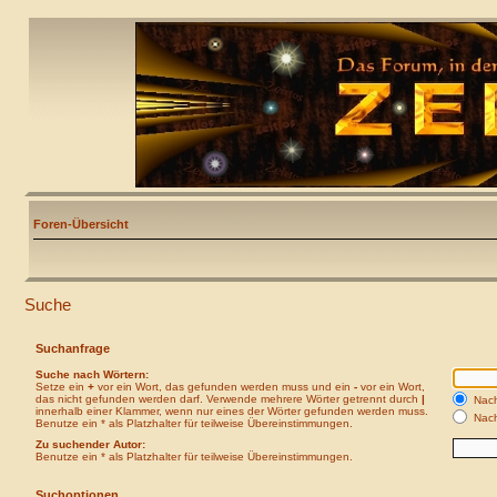
Foren-Übersicht
Suche
Suchanfrage
Suche nach Wörtern:
Setze ein
+
vor ein Wort, das gefunden werden muss und ein
-
vor ein Wort,
das nicht gefunden werden darf. Verwende mehrere Wörter getrennt durch
|
Nach
innerhalb einer Klammer, wenn nur eines der Wörter gefunden werden muss.
Nach
Benutze ein * als Platzhalter für teilweise Übereinstimmungen.
Zu suchender Autor:
Benutze ein * als Platzhalter für teilweise Übereinstimmungen.
Suchoptionen