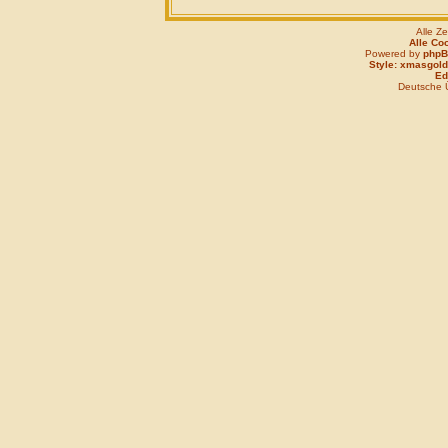
Alle Z
Alle Co
Powered by
php
Style: xmasgold
Edi
Deutsche 