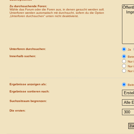
Zu durchsuchende Foren:
Wähle das Forum oder die Foren aus, in denen gesucht werden soll.
Unterforen werden automatisch mit durchsucht, sofern du die Option
„Unterforen durchsuchen“ unten nicht deaktivierst.
Unterforen durchsuchen:
Ja
Innerhalb suchen:
Betre
Nur i
Nur 
Nur 
Ergebnisse anzeigen als:
Beit
Ergebnisse sortieren nach:
Suchzeitraum begrenzen:
Die ersten: