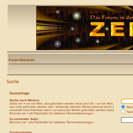
Foren-Übersicht
Suche
Suchanfrage
Suche nach Wörtern:
Setze ein
+
vor ein Wort, das gefunden werden muss und ein
-
vor ein Wort,
das nicht gefunden werden darf. Verwende mehrere Wörter getrennt durch
|
Nach
innerhalb einer Klammer, wenn nur eines der Wörter gefunden werden muss.
Nach
Benutze ein * als Platzhalter für teilweise Übereinstimmungen.
Zu suchender Autor:
Benutze ein * als Platzhalter für teilweise Übereinstimmungen.
Suchoptionen