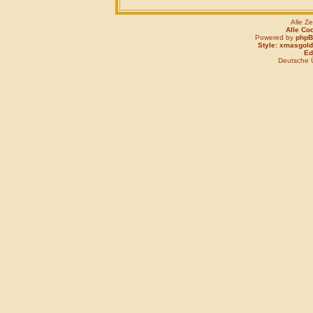
Alle Z
Alle Co
Powered by
php
Style: xmasgold
Edi
Deutsche 