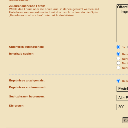
Zu durchsuchende Foren:
Wähle das Forum oder die Foren aus, in denen gesucht werden soll.
Unterforen werden automatisch mit durchsucht, sofern du die Option
„Unterforen durchsuchen“ unten nicht deaktivierst.
Unterforen durchsuchen:
Ja
Innerhalb suchen:
Betre
Nur i
Nur 
Nur 
Ergebnisse anzeigen als:
Beit
Ergebnisse sortieren nach:
Suchzeitraum begrenzen:
Die ersten: