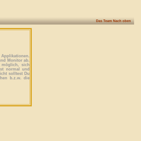
Das Team
Nach oben
Applikationen.
und Monitor ab.
 möglich, sich
ist normal und
icht solltest Du
ehen b.z.w. die