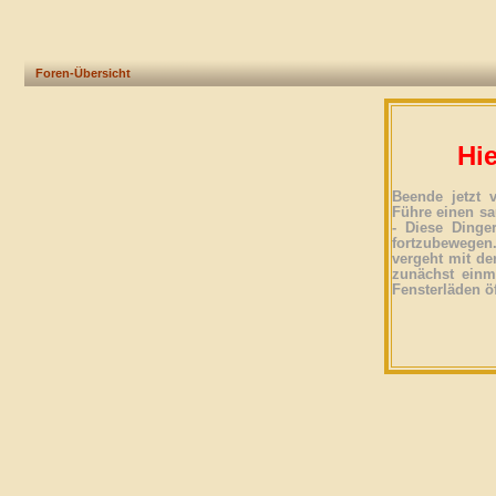
Foren-Übersicht
Hie
Beende jetzt 
Führe einen sa
- Diese Dinge
fortzubewegen
vergeht mit der
zunächst einma
Fensterläden ö