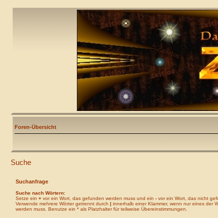
Foren-Übersicht
Suche
Suchanfrage
Suche nach Wörtern:
Setze ein
+
vor ein Wort, das gefunden werden muss und ein
-
vor ein Wort, das nicht ge
Verwende mehrere Wörter getrennt durch
|
innerhalb einer Klammer, wenn nur eines der 
werden muss. Benutze ein * als Platzhalter für teilweise Übereinstimmungen.