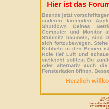
Hier ist das Foru
Beende jetzt vorschriftsg
anderen laufenden Appli
Shutdown Deines Betri
Computer und Monitor ab
Stuhlsitz baumeln, sind D
sich fortzubewegen. Stehe 
Kribbeln in den Beinen is
Hole tief Luft und schau
vielleicht solltest Du zun
oder alternativ auch die
Fensterläden öffnen. Besse
Herzlich willk
Alle Z
Alle Co
Powered by
php
Style: xmasgold
Edi