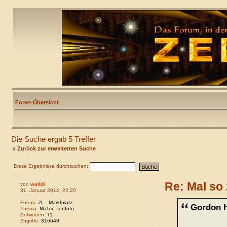
Foren-Übersicht
Die Suche ergab 5 Treffer
Zurück zur erweiterten Suche
Diese Ergebnisse durchsuchen:
Re: Mal so 
von
walldi
31. Januar 2014, 22:20
Forum:
ZL - Marktplatz
Gordon h
Thema:
Mal so zur Info..
Antworten:
11
Zugriffe:
316649