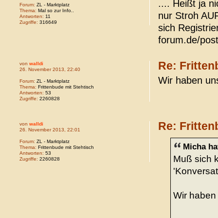
.... Heißt ja 
Forum:
ZL - Marktplatz
Thema:
Mal so zur Info..
nur Stroh AUF 
Antworten:
11
Zugriffe:
316649
sich Registrie
forum.de/pos
Re: Fritten
von
walldi
26. November 2013, 22:40
Wir haben uns
Forum:
ZL - Marktplatz
Thema:
Frittenbude mit Stehtisch
Antworten:
53
Zugriffe:
2260828
Re: Fritten
von
walldi
26. November 2013, 22:01
Forum:
ZL - Marktplatz
Micha ha
Thema:
Frittenbude mit Stehtisch
Antworten:
53
Muß sich k
Zugriffe:
2260828
'Konversati
Wir haben 