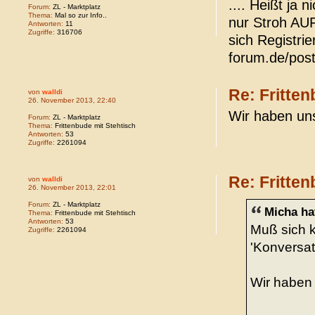
.... Heißt ja 
Forum:
ZL - Marktplatz
Thema:
Mal so zur Info..
nur Stroh AUF 
Antworten:
11
Zugriffe:
316706
sich Registrie
forum.de/pos
Re: Fritten
von
walldi
26. November 2013, 22:40
Wir haben uns
Forum:
ZL - Marktplatz
Thema:
Frittenbude mit Stehtisch
Antworten:
53
Zugriffe:
2261094
Re: Fritten
von
walldi
26. November 2013, 22:01
Forum:
ZL - Marktplatz
Micha ha
Thema:
Frittenbude mit Stehtisch
Antworten:
53
Muß sich k
Zugriffe:
2261094
'Konversati
Wir haben 