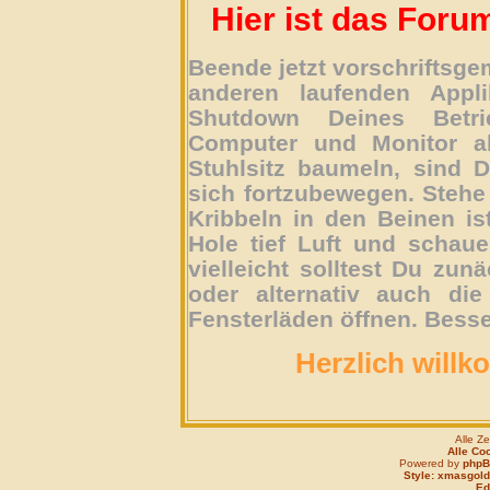
Hier ist das Foru
Beende jetzt vorschriftsg
anderen laufenden Appli
Shutdown Deines Betri
Computer und Monitor ab
Stuhlsitz baumeln, sind D
sich fortzubewegen. Stehe 
Kribbeln in den Beinen is
Hole tief Luft und schau
vielleicht solltest Du zun
oder alternativ auch die
Fensterläden öffnen. Besse
Herzlich willk
Alle Z
Alle Co
Powered by
php
Style: xmasgold
Edi