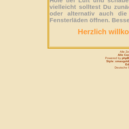
Hole tief Luft und schau
vielleicht solltest Du zun
oder alternativ auch die
Fensterläden öffnen. Besse
Herzlich willk
Alle Z
Alle Co
Powered by
php
Style: xmasgold
Edi
Deutsche 