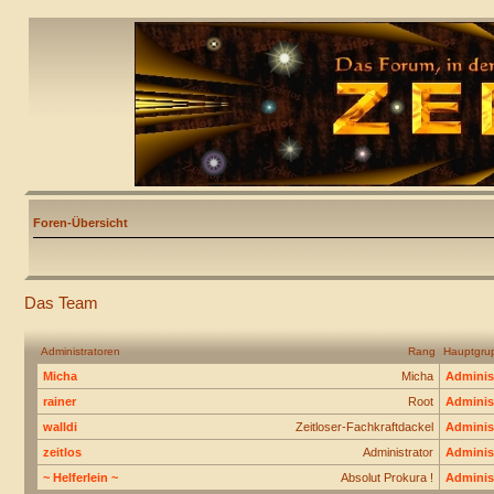
Foren-Übersicht
Das Team
Administratoren
Rang
Hauptgru
Micha
Micha
Adminis
rainer
Root
Adminis
walldi
Zeitloser-Fachkraftdackel
Adminis
zeitlos
Administrator
Adminis
~ Helferlein ~
Absolut Prokura !
Adminis