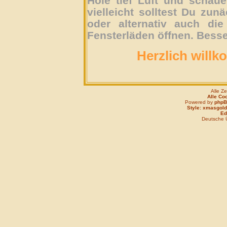
Hole tief Luft und schau
vielleicht solltest Du zun
oder alternativ auch die
Fensterläden öffnen. Besse
Herzlich willk
Alle Z
Alle Co
Powered by
php
Style: xmasgold
Edi
Deutsche 