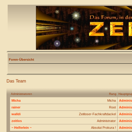
Foren-Übersicht
Das Team
Administratoren
Rang
Hauptgru
Micha
Micha
Adminis
rainer
Root
Adminis
walldi
Zeitloser-Fachkraftdackel
Adminis
zeitlos
Administrator
Adminis
~ Helferlein ~
Absolut Prokura !
Adminis