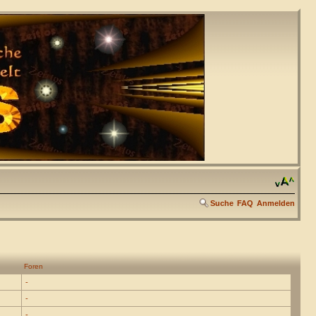
Suche
FAQ
Anmelden
Foren
-
-
-