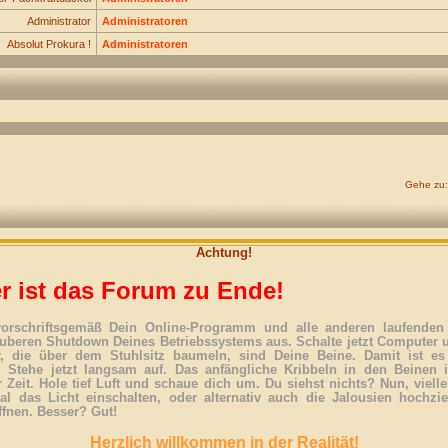
Administrator
Administratoren
Absolut Prokura !
Administratoren
Gehe zu:
Achtung!
r ist das Forum zu Ende!
vorschriftsgemäß Dein Online-Programm und alle anderen laufenden 
uberen Shutdown Deines Betriebssystems aus. Schalte jetzt Computer 
r, die über dem Stuhlsitz baumeln, sind Deine Beine. Damit ist es
. Stehe jetzt langsam auf. Das anfängliche Kribbeln in den Beinen 
 Zeit. Hole tief Luft und schaue dich um. Du siehst nichts? Nun, vielle
l das Licht einschalten, oder alternativ auch die Jalousien hochzi
ffnen. Besser? Gut!
Herzlich willkommen in der Realität!