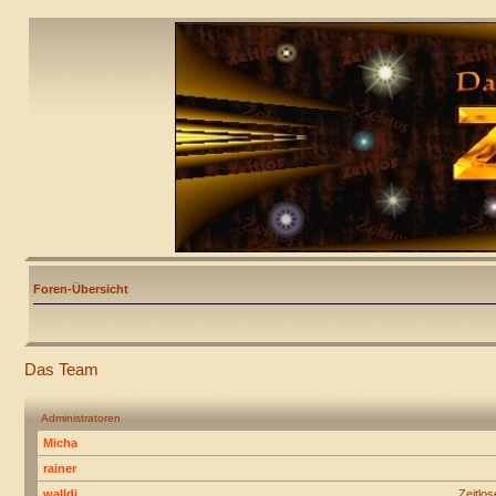
Foren-Übersicht
Das Team
Administratoren
Micha
rainer
walldi
Zeitlo