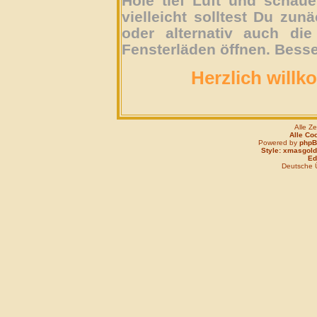
Hole tief Luft und schau
vielleicht solltest Du zun
oder alternativ auch die
Fensterläden öffnen. Besse
Herzlich willk
Alle Z
Alle Co
Powered by
php
Style: xmasgold
Edi
Deutsche 