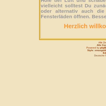
Hole tief Luft und schau
vielleicht solltest Du zun
oder alternativ auch die
Fensterläden öffnen. Besse
Herzlich willk
Alle Z
Alle Co
Powered by
php
Style: xmasgold
Edi
Deutsche 