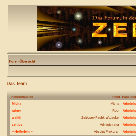
Foren-Übersicht
Das Team
Administratoren
Rang
Hauptgru
Micha
Micha
Adminis
rainer
Root
Adminis
walldi
Zeitloser-Fachkraftdackel
Adminis
zeitlos
Administrator
Adminis
~ Helferlein ~
Absolut Prokura !
Adminis