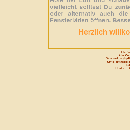
Hole tief Luft und schau
vielleicht solltest Du zun
oder alternativ auch die
Fensterläden öffnen. Besse
Herzlich willk
Alle Z
Alle Co
Powered by
php
Style: xmasgold
Edi
Deutsche 