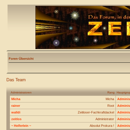
Foren-Übersicht
Das Team
Administratoren
Rang
Hauptgru
Micha
Micha
Adminis
rainer
Root
Adminis
walldi
Zeitloser-Fachkraftdackel
Adminis
zeitlos
Administrator
Adminis
~ Helferlein ~
Absolut Prokura !
Adminis