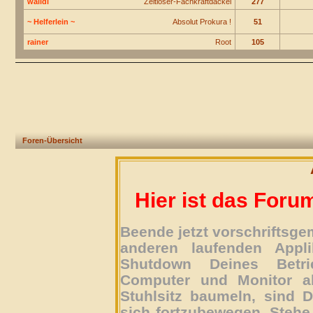
walldi
Zeitloser-Fachkraftdackel
277
~ Helferlein ~
Absolut Prokura !
51
rainer
Root
105
Foren-Übersicht
Hier ist das Foru
Beende jetzt vorschriftsg
anderen laufenden Appli
Shutdown Deines Betri
Computer und Monitor ab
Stuhlsitz baumeln, sind D
sich fortzubewegen. Stehe 