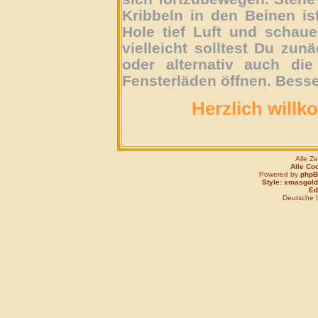
Kribbeln in den Beinen is
Hole tief Luft und schau
vielleicht solltest Du zun
oder alternativ auch die
Fensterläden öffnen. Besse
Herzlich willk
Alle Z
Alle Co
Powered by
php
Style: xmasgold
Edi
Deutsche 