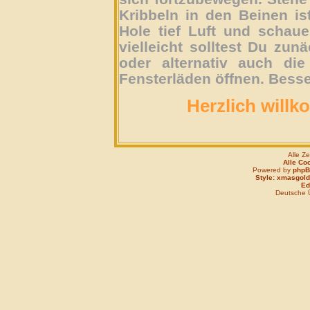
Kribbeln in den Beinen is
Hole tief Luft und schau
vielleicht solltest Du zun
oder alternativ auch die
Fensterläden öffnen. Besse
Herzlich willk
Alle Z
Alle Co
Powered by
php
Style: xmasgold
Edi
Deutsche 