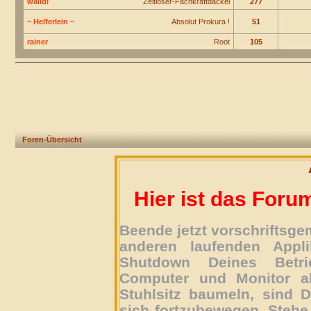
walldi
Zeitloser-Fachkraftdackel
277
~ Helferlein ~
Absolut Prokura !
51
rainer
Root
105
Foren-Übersicht
Hier ist das Foru
Beende jetzt vorschriftsg
anderen laufenden Appli
Shutdown Deines Betri
Computer und Monitor ab
Stuhlsitz baumeln, sind D
sich fortzubewegen. Stehe 