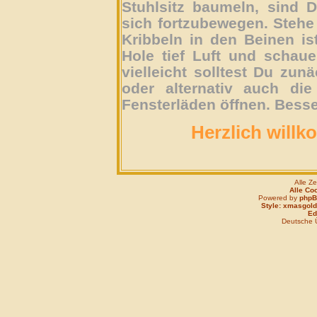
Stuhlsitz baumeln, sind D
sich fortzubewegen. Stehe 
Kribbeln in den Beinen is
Hole tief Luft und schau
vielleicht solltest Du zun
oder alternativ auch die
Fensterläden öffnen. Besse
Herzlich willk
Alle Z
Alle Co
Powered by
php
Style: xmasgold
Edi
Deutsche 