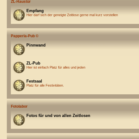
ZL-Haustür
Empfang
Hier darf sich der geneigte Zeitlose gerne mal kurz vorstellen
Papperla-Pub ©
Pinnwand
ZL-Pub
Hier ist einfach Platz für alles und jeden
Festsaal
Platz für alle Festivitäten.
Fotolabor
Fotos für und von allen Zeitlosen