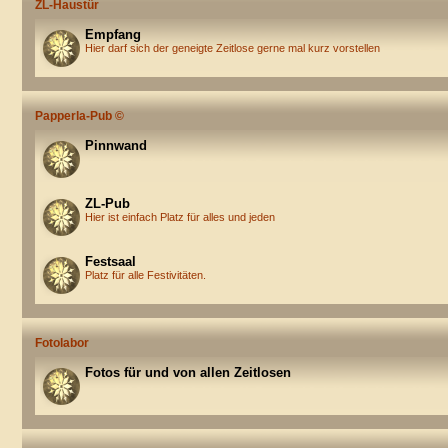
ZL-Haustür
Empfang
Hier darf sich der geneigte Zeitlose gerne mal kurz vorstellen
Papperla-Pub ©
Pinnwand
ZL-Pub
Hier ist einfach Platz für alles und jeden
Festsaal
Platz für alle Festivitäten.
Fotolabor
Fotos für und von allen Zeitlosen