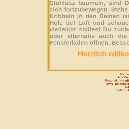
Stuhlsitz baumeln, sind D
sich fortzubewegen. Stehe 
Kribbeln in den Beinen is
Hole tief Luft und schau
vielleicht solltest Du zun
oder alternativ auch die
Fensterläden öffnen. Besse
Herzlich willk
Alle Z
Alle Co
Powered by
php
Style: xmasgold
Edi
Deutsche 