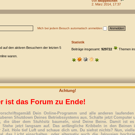
von
Moppelchen
2. März 2014, 17:37
Mich bei jedem Besuch automatisch anmelden
Statistik
nd auf den aktiven Besuchern der letzten 5
Beiträge insgesamt:
929722
Themen in
online waren.
Achtung!
r ist das Forum zu Ende!
vorschriftsgemäß Dein Online-Programm und alle anderen laufenden 
uberen Shutdown Deines Betriebssystems aus. Schalte jetzt Computer 
r, die über dem Stuhlsitz baumeln, sind Deine Beine. Damit ist es
. Stehe jetzt langsam auf. Das anfängliche Kribbeln in den Beinen 
 Zeit. Hole tief Luft und schaue dich um. Du siehst nichts? Nun, vielle
l das Licht einschalten, oder alternativ auch die Jalousien hochzi