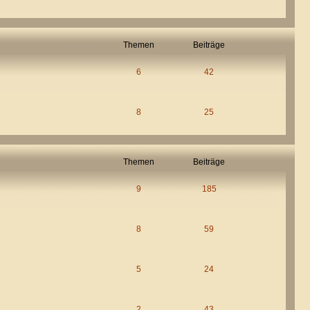
Themen
Beiträge
6
42
8
25
Themen
Beiträge
9
185
8
59
5
24
2
43