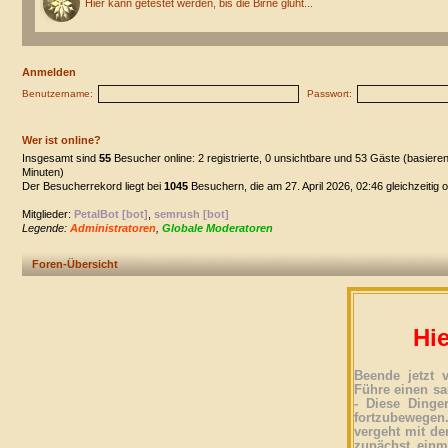
Hier kann getestet werden, bis die Birne glüht...
Anmelden
Benutzername:
Passwort:
Wer ist online?
Insgesamt sind
55
Besucher online: 2 registrierte, 0 unsichtbare und 53 Gäste (basiere
Minuten)
Der Besucherrekord liegt bei
1045
Besuchern, die am 27. April 2026, 02:46 gleichzeitig 
Mitglieder:
PetalBot [bot]
,
semrush [bot]
Legende:
Administratoren
,
Globale Moderatoren
Foren-Übersicht
Hie
Beende jetzt 
Führe einen sa
- Diese Dinge
fortzubewegen
vergeht mit der
zunächst einma