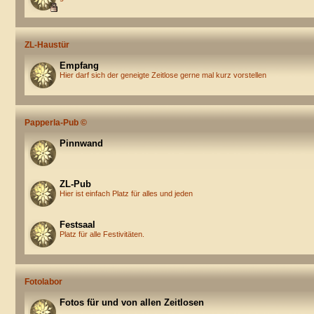
ZL-Haustür
Empfang
Hier darf sich der geneigte Zeitlose gerne mal kurz vorstellen
Papperla-Pub ©
Pinnwand
ZL-Pub
Hier ist einfach Platz für alles und jeden
Festsaal
Platz für alle Festivitäten.
Fotolabor
Fotos für und von allen Zeitlosen