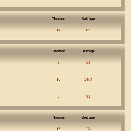
Themen
Beiträge
14
160
Themen
Beiträge
8
59
10
1464
6
91
Themen
Beiträge
16
274