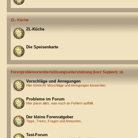
ZL- Küche
ZL-Küche
Die Speisenkarte
Forenproblemorientiertelösungsunterstützung (kurz Support) :o)
Vorschläge und Anregungen
Hier könnt ihr Vorschläge und Anregungen loswerden.
Probleme im Forum
Hier passt alles, was euch an Fehlern auffällt.
Der kleine Forenratgeber
Tipps, Tricks; Fragen und Antworten..
Test-Forum