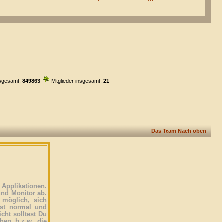
sgesamt:
849863
Mitglieder insgesamt:
21
Das Team
Nach oben
Applikationen.
und Monitor ab.
 möglich, sich
ist normal und
icht solltest Du
ehen b.z.w. die