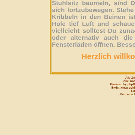
Stuhlsitz baumeln, sind D
sich fortzubewegen. Stehe 
Kribbeln in den Beinen is
Hole tief Luft und schau
vielleicht solltest Du zun
oder alternativ auch die
Fensterläden öffnen. Besse
Herzlich willk
Alle Z
Alle Co
Powered by
php
Style: xmasgold
Edi
Deutsche 