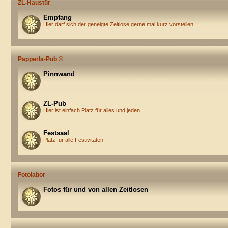
ZL-Haustür
Empfang
Hier darf sich der geneigte Zeitlose gerne mal kurz vorstellen
Papperla-Pub ©
Pinnwand
ZL-Pub
Hier ist einfach Platz für alles und jeden
Festsaal
Platz für alle Festivitäten.
Fotolabor
Fotos für und von allen Zeitlosen