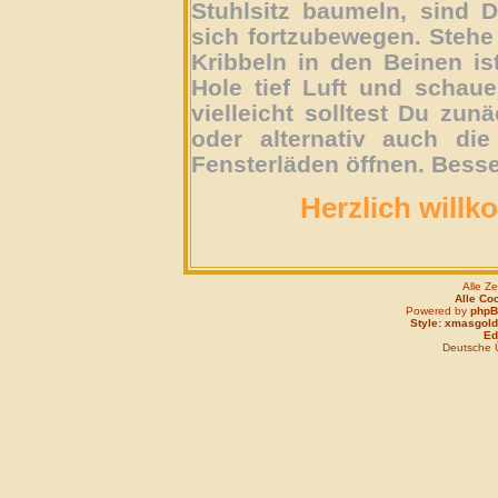
Stuhlsitz baumeln, sind D
sich fortzubewegen. Stehe 
Kribbeln in den Beinen is
Hole tief Luft und schau
vielleicht solltest Du zun
oder alternativ auch die
Fensterläden öffnen. Besse
Herzlich willk
Alle Z
Alle Co
Powered by
php
Style: xmasgold
Edi
Deutsche 