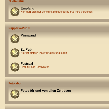
ZL-Haustür
Empfang
Hier darf sich der geneigte Zeitlose gerne mal kurz vorstellen
Papperla-Pub ©
Pinnwand
ZL-Pub
Hier ist einfach Platz für alles und jeden
Festsaal
Platz für alle Festivitäten.
Fotolabor
Fotos für und von allen Zeitlosen