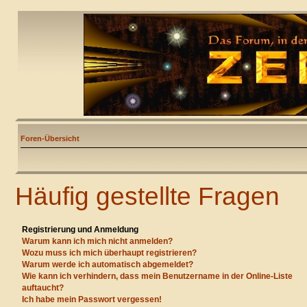
Foren-Übersicht
Häufig gestellte Fragen
Registrierung und Anmeldung
Warum kann ich mich nicht anmelden?
Wozu muss ich mich überhaupt registrieren?
Warum werde ich automatisch abgemeldet?
Wie kann ich verhindern, dass mein Benutzername in der Online-Liste
auftaucht?
Ich habe mein Passwort vergessen!