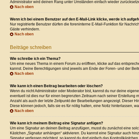
Administrator wird deinen Rang unter Umständen einfach wieder zurücksetz
Nach oben
Wenn ich bei einem Benutzer auf den E-Mail-Link klicke, werde ich aufge
Nur registrierte Benutzer dürfen die foreninterne E-Mail-Funktion für Nachr
Gäste verhindern.
Nach oben
Beiträge schreiben
Wie schreibe ich ein Thema?
Um eine neues Thema in einem Forum zu eröffnen, klicke auf das entsprechend
kannst. Deine Berechtigungen sind jeweils am Ende der Foren- und der Beitr
Nach oben
Wie kann ich einen Beitrag bearbeiten oder löschen?
Wenn du nicht Administrator oder Moderator bist, kannst du nur deine eigen
eventuell ist dies nur für einen begrenzten Zeitraum nach seiner Erstellung
Anzahl als auch der letzte Zeitpunkt der Bearbeitungen angezeigt. Dieser Hi
Diese können jedoch, falls sie es für nötig halten, eine Notiz hinterlassen,
Nach oben
Wie kann ich meinem Beitrag eine Signatur anfügen?
Um eine Signatur an deinen Beitrag anzufügen, musst du zunächst eine solch
Kästchen „Signatur anhängen“ aktivieren. Du kannst eine Signatur auch hi
Signatur verfassen möchtest, so kannst du dort einfach das Kontrollkästchen