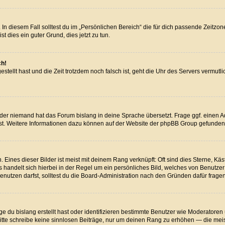
In diesem Fall solltest du im „Persönlichen Bereich“ die für dich passende Zeitzone 
st dies ein guter Grund, dies jetzt zu tun.
ch!
estellt hast und die Zeit trotzdem noch falsch ist, geht die Uhr des Servers vermut
oder niemand hat das Forum bislang in deine Sprache übersetzt. Frage ggf. einen Adm
dest. Weitere Informationen dazu können auf der Website der phpBB Group gefunden
Eines dieser Bilder ist meist mit deinem Rang verknüpft: Oft sind dies Sterne, Kä
Es handelt sich hierbei in der Regel um ein persönliches Bild, welches von Benutze
utzen darfst, solltest du die Board-Administration nach den Gründen dafür fragen
e du bislang erstellt hast oder identifizieren bestimmte Benutzer wie Moderator
. Bitte schreibe keine sinnlosen Beiträge, nur um deinen Rang zu erhöhen — die me