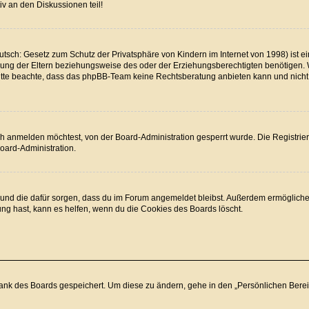
v an den Diskussionen teil!
tsch: Gesetz zum Schutz der Privatsphäre von Kindern im Internet von 1998) ist ei
ng der Eltern beziehungsweise des oder der Erziehungsberechtigten benötigen. Wen
. Bitte beachte, dass das phpBB-Team keine Rechtsberatung anbieten kann und nicht d
h anmelden möchtest, von der Board-Administration gesperrt wurde. Die Registrie
oard-Administration.
at und die dafür sorgen, dass du im Forum angemeldet bleibst. Außerdem ermögliche
ung hast, kann es helfen, wenn du die Cookies des Boards löscht.
bank des Boards gespeichert. Um diese zu ändern, gehe in den „Persönlichen Bereic