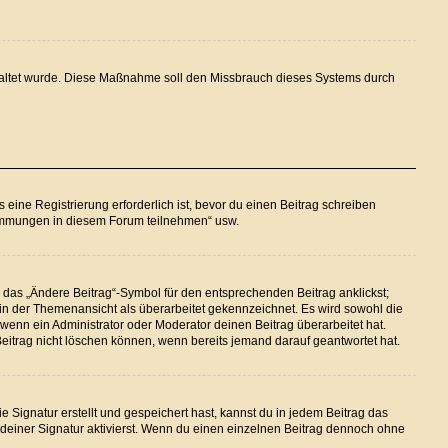
eschaltet wurde. Diese Maßnahme soll den Missbrauch dieses Systems durch
ine Registrierung erforderlich ist, bevor du einen Beitrag schreiben
stimmungen in diesem Forum teilnehmen“ usw.
 das „Ändere Beitrag“-Symbol für den entsprechenden Beitrag anklickst;
g in der Themenansicht als überarbeitet gekennzeichnet. Es wird sowohl die
wenn ein Administrator oder Moderator deinen Beitrag überarbeitet hat.
 Beitrag nicht löschen können, wenn bereits jemand darauf geantwortet hat.
Signatur erstellt und gespeichert hast, kannst du in jedem Beitrag das
einer Signatur aktivierst. Wenn du einen einzelnen Beitrag dennoch ohne