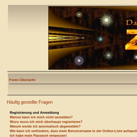
Foren-Übersicht
Häufig gestellte Fragen
Registrierung und Anmeldung
Warum kann ich mich nicht anmelden?
Wozu muss ich mich überhaupt registrieren?
Warum werde ich automatisch abgemeldet?
Wie kann ich verhindern, dass mein Benutzername in der Online-Liste auftauc
Ich habe mein Passwort vergessen!