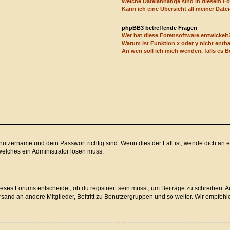
Welche Dateianhänge sind in diesem F
Kann ich eine Übersicht all meiner Dat
phpBB3 betreffende Fragen
Wer hat diese Forensoftware entwickelt
Warum ist Funktion x oder y nicht enth
An wen soll ich mich wenden, falls es 
utzername und dein Passwort richtig sind. Wenn dies der Fall ist, wende dich an e
welches ein Administrator lösen muss.
ses Forums entscheidet, ob du registriert sein musst, um Beiträge zu schreiben. Auf 
sand an andere Mitglieder, Beitritt zu Benutzergruppen und so weiter. Wir empfehlen