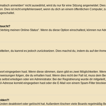
isch anmelden“ nicht auswählst, wirst du nur für eine Sitzung angemeldet. Dies
Dies ist nicht empfehlenswert, wenn du dich an einem öffentlichen Computer, zum 
sgeschaltet.
ftaucht?
 „Verbirg meinen Online-Status“. Wenn du diese Option einschaltest, können nur A
 mitteilen, du kannst es jedoch zurücksetzen. Dies machst du, indem du auf der Anm
swort eingegeben hast. Wenn diese stimmen, dann gibt es zwei Möglichkeiten. We
weisungen folgen, die du erhalten hast. Wenn dies nicht der Fall ist, muss dein Be
elbst erledigen oder ein Administrator. Bei der Registrierung wurde dir mitgeteilt, 
l-Adresse korrekt eingegeben hast oder die E-Mail von einem Spam-Filter blockiert
elden?!
ünden deaktiviert oder gelöscht hat. Außerdem löschen viele Boards regelmäßig Ben