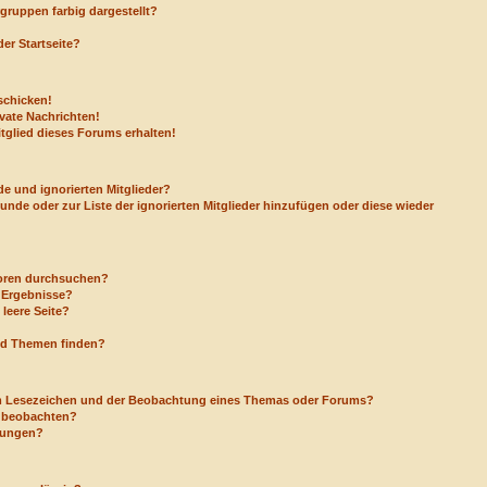
ruppen farbig dargestellt?
er Startseite?
schicken!
vate Nachrichten!
tglied dieses Forums erhalten!
e und ignorierten Mitglieder?
eunde oder zur Liste der ignorierten Mitglieder hinzufügen oder diese wieder
Foren durchsuchen?
e Ergebnisse?
leere Seite?
nd Themen finden?
em Lesezeichen und der Beobachtung eines Themas oder Forums?
a beobachten?
igungen?