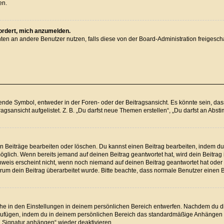
en.
fordert, mich anzumelden.
ichten an andere Benutzer nutzen, falls diese von der Board-Administration freig
e Symbol, entweder in der Foren- oder der Beitragsansicht. Es könnte sein, dass e
agsansicht aufgelistet. Z. B. „Du darfst neue Themen erstellen“, „Du darfst an Ab
en Beiträge bearbeiten oder löschen. Du kannst einen Beitrag bearbeiten, indem du
 möglich. Wenn bereits jemand auf deinen Beitrag geantwortet hat, wird dein Beitra
nweis erscheint nicht, wenn noch niemand auf deinen Beitrag geantwortet hat oder 
 warum dein Beitrag überarbeitet wurde. Bitte beachte, dass normale Benutzer einen
e in den Einstellungen in deinem persönlichen Bereich entwerfen. Nachdem du die 
nzufügen, indem du in deinem persönlichen Bereich das standardmäßige Anhängen d
 „Signatur anhängen“ wieder deaktivieren.