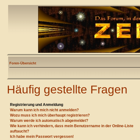
Foren-Übersicht
Häufig gestellte Fragen
Registrierung und Anmeldung
Warum kann ich mich nicht anmelden?
Wozu muss ich mich überhaupt registrieren?
Warum werde ich automatisch abgemeldet?
Wie kann ich verhindern, dass mein Benutzername in der Online-Liste
auftaucht?
Ich habe mein Passwort vergessen!